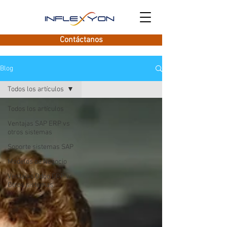
Contáctanos
Blog
Todos los artículos
Todos los artículos
Ventajas SAP ERP vs
otros sistemas
Soporte sistemas SAP
Modelos de Negocio
Ventajas Odoo ERP vs
Otros sistemas