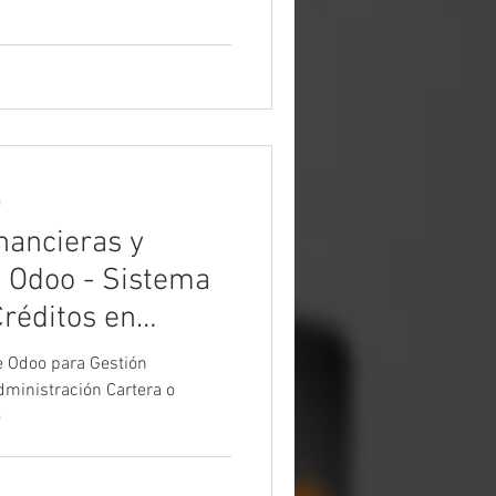
a
nancieras y
 Odoo - Sistema
Créditos en
e Odoo para Gestión
dministración Cartera o
o