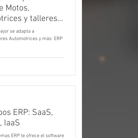
e Motos,
rices y talleres
ejor se adapta a
leres Automotrices y más: ERP
ipos ERP: SaaS,
, IaaS
mas ERP te ofrece el software