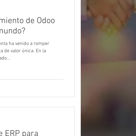
imiento de Odoo
 mundo?
nta ha venido a romper
 de valor única. En la
do...
e ERP para