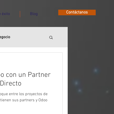
Contáctanos
 éxito
Blog
egocio
o con un Partner
Directo
oque entre los proyectos de
tienen sus partners y Odoo