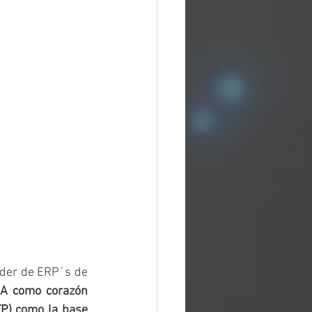
íder de ERP´s de 
NA como corazón
P) como la base 