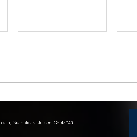
SAP ERP Cambios CFDI
Todo
Facturación Electrónica 4.0 y
dife
Complemento Pago 2.0
nacio, Guadalajara Jalisco. CP 45040.