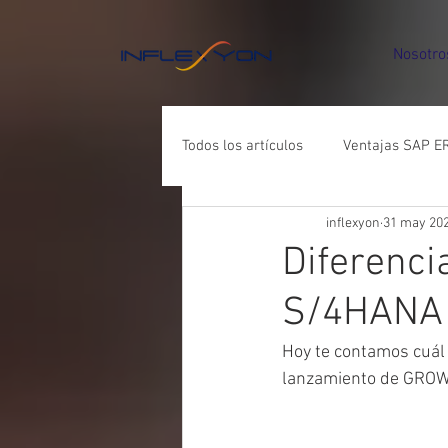
Nosotro
Todos los artículos
Ventajas SAP ER
inflexyon
31 may 20
Ventajas Odoo ERP vs Otros siste
Diferenci
S/4HANA 
Hoy te contamos cuál 
lanzamiento de GROW