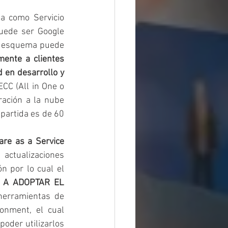
a como Servicio 
uede ser Google 
o esquema puede 
ente a clientes 
en desarrollo y 
CC (All in One o 
ación a la nube 
partida es de 60 
re as a Service 
tualizaciones 
 por lo cual el 
N A ADOPTAR EL 
herramientas de 
desarrollo y customización con BTP, como lo son el ABAP Cloud Environment, el cual 
oder utilizarlos 