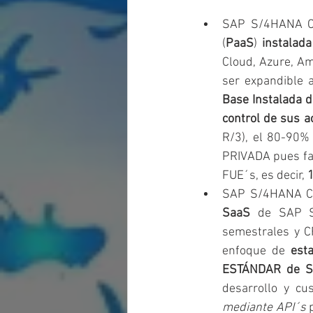
SAP S/4HANA C
(
PaaS
) 
instalad
Cloud, Azure, A
ser expandible 
Base Instalada d
control de sus a
R/3), el 80-90% 
PRIVADA pues fac
FUE´s, es decir, 
SAP S/4HANA C
SaaS 
de SAP S
semestrales y CF
enfoque de 
est
ESTÁNDAR de 
mediante API´s
 