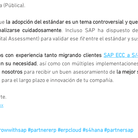
 (Pública). 
ue 
la adopción del estándar es un tema controversial y que
alizarse cuidadosamente
. Incluso SAP ha dispuesto de
gital Assessment) para validar ese 
fit 
entre el estándar y su
s con experiencia tanto migrando clientes 
SAP ECC a S
ún su necesidad
, así como con múltiples implementaciones
 nosotros
 para recibir un buen asesoramiento de 
la mejor 
para el largo plazo e innovación de tu compañía. 
te. 
mx
rowwithsap
#partnererp
#erpcloud
#s4hana
#partnersap