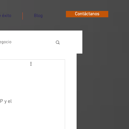
Contáctanos
 éxito
Blog
egocio
 y el 