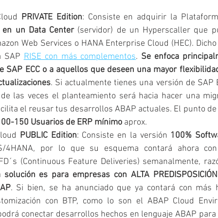
loud 
PRIVATE Edition
: Consiste en adquirir la Plataform
a en un Data Center
 (servidor) de un Hyperscaller que p
mazon Web Services o HANA Enterprise Cloud (HEC). Dich
a SAP 
RISE con más complementos
. 
Se enfoca principalm
e SAP ECC o a aquellos que deseen una mayor flexibilidad 
ctualizaciones
. Si actualmente tienes una versión de SAP E
de las veces el planteamiento será hacia hacer una migr
ilita el reusar tus desarrollos ABAP actuales. El punto de 
100-150 Usuarios de ERP mínimo
 aprox.
loud 
PUBLIC Edition
: Consiste en la versión 
100% Softwa
/4HANA, por lo que su esquema contará ahora con ac
D´s (Continuous Feature Deliveries) semanalmente, razón
a solución es para empresas con ALTA PREDISPOSICIÓ
SAP
. Si bien, se ha anunciado que ya contará con más 
podrá conectar desarrollos hechos en lenguaje ABAP para p