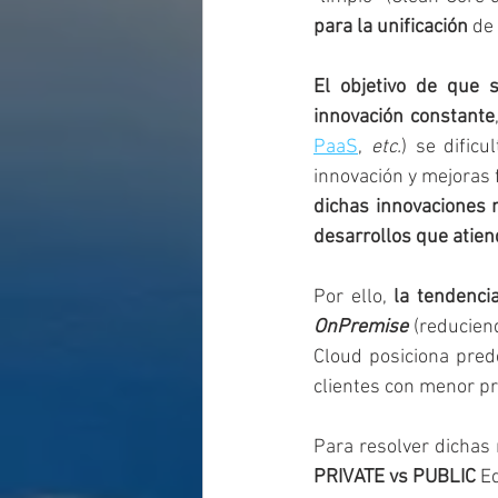
para la unificación
 de
El objetivo de que
innovación constante
PaaS
, 
etc.
) se dific
innovación y mejoras 
dichas innovaciones 
desarrollos que atie
Por ello, 
OnPremise
 (reducien
Cloud posiciona pre
clientes con menor p
Para resolver dichas
PRIVATE vs PUBLIC
 E