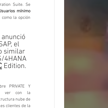
tion Suite. Se 
suarios mínimo 
 como la opción 
 anunció 
AP, el 
 similar 
 S/4HANA 
C
Edition. 
re PRIVATE Y 
e ver con la 
tructura nube de 
s clientes de la 