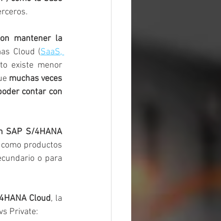
erceros. 
on mantener la 
as Cloud (
SaaS, 
to existe menor 
ue 
muchas veces 
oder contar con 
la tendencia y propuesta de SAP es reducir su impulso a la solución SAP S/4HANA 
 como productos 
cundario o para 
/4HANA Cloud
, la 
s Private: