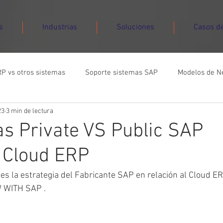
s
Industrias
Soluciones
Casos de
P vs otros sistemas
Soporte sistemas SAP
Modelos de N
23
3 min de lectura
mas
as Private VS Public SAP
Cloud ERP
es la estrategia del Fabricante SAP en relación al Cloud ERP
 WITH SAP . 