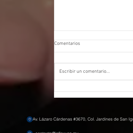
Comentarios
Escribir un comentario...
Clasificación y Tipos ERP: SaaS,
PaaS, OnPremise, IaaS
Av. Lázaro Cárdenas #3670, Col. Jardines de San Ig