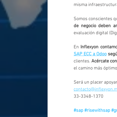
misma infraestructura
Somos conscientes q
de negocio deben an
evaluación digital (Di
En 
Inflexyon contamo
SAP ECC a Odoo
 seg
clientes. 
Acércate con
el camino más óptimo 
Será un placer apoyar
contacto@inflexyon.
33-3348-1370
#sap
#risewithsap
#g