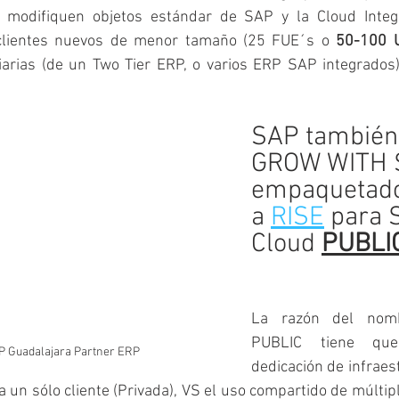
modifiquen objetos estándar de SAP y la Cloud Integra
clientes nuevos de menor tamaño (25 FUE´s o 
50-100 U
iarias (de un Two Tier ERP, o varios ERP SAP integrados)
 
SAP también
GROW WITH S
empaquetado
a 
RISE
 para
Cloud 
PUBLI
La razón del nomb
PUBLIC tiene qu
P Guadalajara Partner ERP
dedicación de infraes
 un sólo cliente (Privada), VS el uso compartido de múltiple